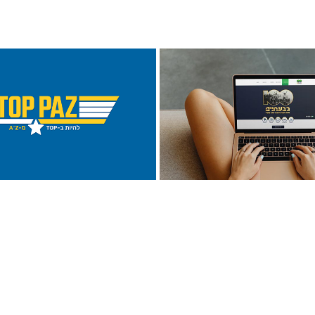
אתר המאה
טופ פז